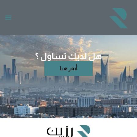
هل لديك تساؤل ؟
أُنقر هنا